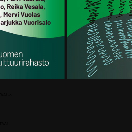
AA! -o
TAA! -