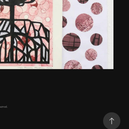
B-galleria
2022
served.