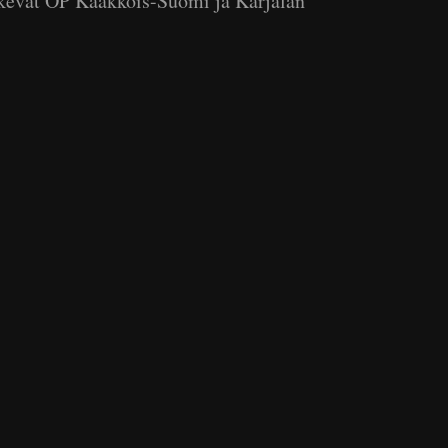
tukevat OP Kaakkois-Suomi ja Karjalan