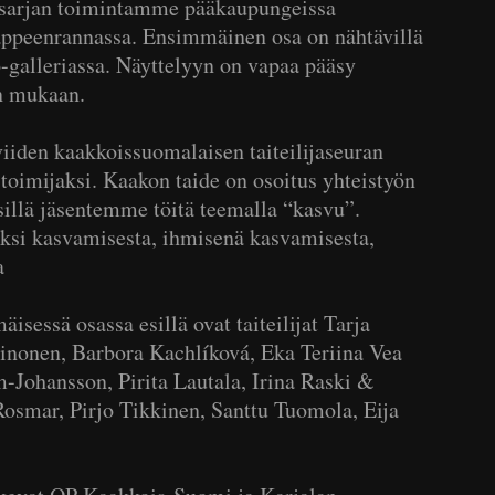
ysarjan toimintamme pääkaupungeissa
appeenrannassa. Ensimmäinen osa on nähtävillä
o-galleriassa. Näyttelyyn on vapaa pääsy
n mukaan.
iiden kaakkoissuomalaisen taiteilijaseuran
 toimijaksi. Kaakon taide on osoitus yhteistyön
sillä jäsentemme töitä teemalla “kasvu”.
aksi kasvamisesta, ihmisenä kasvamisesta,
a
isessä osassa esillä ovat taiteilijat Tarja
inonen, Barbora Kachlíková, Eka Teriina Vea
-Johansson, Pirita Lautala, Irina Raski &
osmar, Pirjo Tikkinen, Santtu Tuomola, Eija