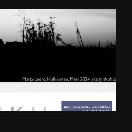
KOUTA ry - Hehku
2025