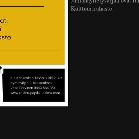
Juhlanäyttelysarjaa ovat 
Kulttuurirahasto.