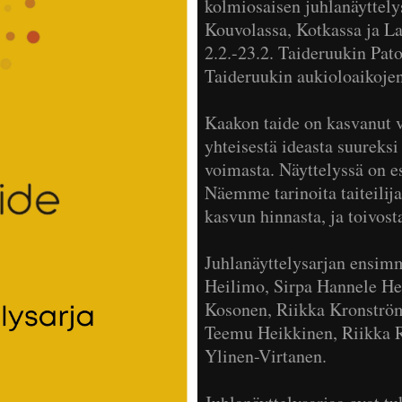
kolmiosaisen juhlanäyttel
Kouvolassa, Kotkassa ja L
2.2.-23.2. Taideruukin Pat
Taideruukin aukioloaikoje
Kaakon taide on kasvanut v
yhteisestä ideasta suureksi
voimasta. Näyttelyssä on e
Näemme tarinoita taiteilij
kasvun hinnasta, ja toivost
Juhlanäyttelysarjan ensimmä
Heilimo, Sirpa Hannele He
Kosonen, Riikka Kronström
Teemu Heikkinen, Riikka R
Ylinen-Virtanen.