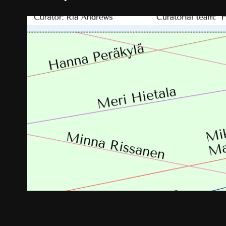
Kanssakulkijat, KOUT
2023